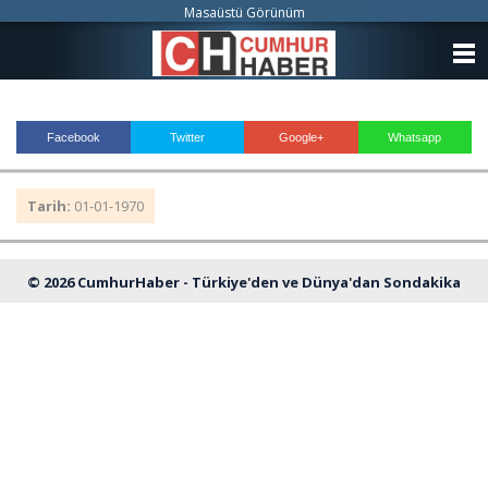
Masaüstü Görünüm
ANASAYFA
KATEGORİLER
Facebook
Twitter
Google+
Whatsapp
YAZARLAR
Tarih:
01-01-1970
ANKETLER
FOTO GALERİ
© 2026 CumhurHaber - Türkiye'den ve Dünya'dan Sondakika
VİDEO GALERİ
Haberleri
KÜNYE
İLETİŞİM