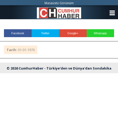
Masaüstü Görünüm
ANASAYFA
KATEGORİLER
Facebook
Twitter
Google+
Whatsapp
YAZARLAR
Tarih:
01-01-1970
ANKETLER
FOTO GALERİ
© 2026 CumhurHaber - Türkiye'den ve Dünya'dan Sondakika
VİDEO GALERİ
Haberleri
KÜNYE
İLETİŞİM