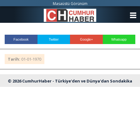
Masaüstü Görünüm
ANASAYFA
KATEGORİLER
Facebook
Twitter
Google+
Whatsapp
YAZARLAR
Tarih:
01-01-1970
ANKETLER
FOTO GALERİ
© 2026 CumhurHaber - Türkiye'den ve Dünya'dan Sondakika
VİDEO GALERİ
Haberleri
KÜNYE
İLETİŞİM