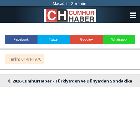
Masaüstü Görünüm
ANASAYFA
KATEGORİLER
Facebook
Twitter
Google+
Whatsapp
YAZARLAR
Tarih:
01-01-1970
ANKETLER
FOTO GALERİ
© 2026 CumhurHaber - Türkiye'den ve Dünya'dan Sondakika
VİDEO GALERİ
Haberleri
KÜNYE
İLETİŞİM