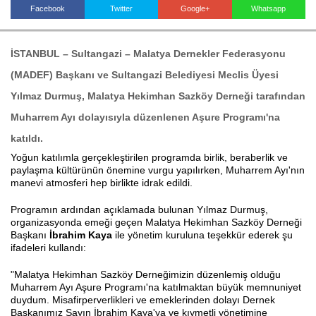
Facebook
Twitter
Google+
Whatsapp
Haberin Doğru Adresi.
İSTANBUL – Sultangazi
– Malatya Dernekler Federasyonu
(MADEF) Başkanı ve Sultangazi Belediyesi Meclis Üyesi
Yılmaz Durmuş
, Malatya Hekimhan Sazköy Derneği tarafından
Muharrem Ayı dolayısıyla düzenlenen Aşure Programı'na
katıldı.
Yoğun katılımla gerçekleştirilen programda birlik, beraberlik ve
paylaşma kültürünün önemine vurgu yapılırken, Muharrem Ayı'nın
manevi atmosferi hep birlikte idrak edildi.
Programın ardından açıklamada bulunan Yılmaz Durmuş,
organizasyonda emeği geçen Malatya Hekimhan Sazköy Derneği
Başkanı
İbrahim Kaya
ile yönetim kuruluna teşekkür ederek şu
ifadeleri kullandı:
"Malatya Hekimhan Sazköy Derneğimizin düzenlemiş olduğu
Muharrem Ayı Aşure Programı'na katılmaktan büyük memnuniyet
duydum. Misafirperverlikleri ve emeklerinden dolayı Dernek
Başkanımız Sayın İbrahim Kaya'ya ve kıymetli yönetimine