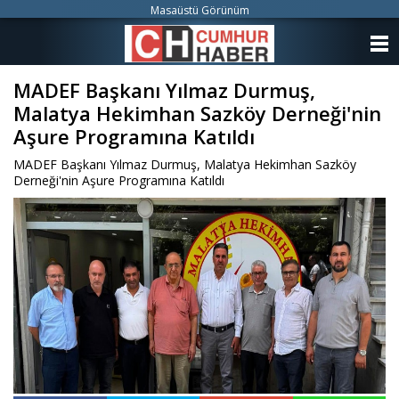
Masaüstü Görünüm
ANASAYFA
MADEF Başkanı Yılmaz Durmuş,
KATEGORİLER
Malatya Hekimhan Sazköy Derneği'nin
YAZARLAR
Aşure Programına Katıldı
MADEF Başkanı Yılmaz Durmuş, Malatya Hekimhan Sazköy
ANKETLER
Derneği'nin Aşure Programına Katıldı
FOTO GALERİ
VİDEO GALERİ
KÜNYE
İLETİŞİM