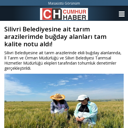
Masaüstü Görünüm
ANASAYFA
Silivri Belediyesine ait tarım
KATEGORİLER
arazilerimde buğday alanları tam
YAZARLAR
kalite notu aldı!
Silivri Belediyesine ait tarım arazilerinde ekili buğday alanlarında,
ANKETLER
İl Tarım ve Orman Müdürlüğü ve Silivri Belediyesi Tarımsal
Hizmetler Müdürlüğü ekipleri tarafından tohumluk denetimler
gerçekleştirildi.
FOTO GALERİ
VİDEO GALERİ
KÜNYE
İLETİŞİM