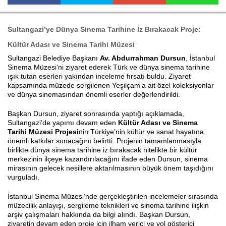
Sultangazi’ye Dünya Sinema Tarihine İz Bırakacak Proje:
Haberin Doğru Adresi.
Kültür Adası ve Sinema Tarihi Müzesi
Sultangazi Belediye Başkanı
Av. Abdurrahman Dursun
, İstanbul
Sinema Müzesi’ni ziyaret ederek Türk ve dünya sinema tarihine
ışık tutan eserleri yakından inceleme fırsatı buldu. Ziyaret
kapsamında müzede sergilenen Yeşilçam’a ait özel koleksiyonlar
ve dünya sinemasından önemli eserler değerlendirildi.
Başkan Dursun, ziyaret sonrasında yaptığı açıklamada,
Sultangazi’de yapımı devam eden
Kültür Adası ve Sinema
Tarihi Müzesi Projesi
nin Türkiye’nin kültür ve sanat hayatına
önemli katkılar sunacağını belirtti. Projenin tamamlanmasıyla
birlikte dünya sinema tarihine iz bırakacak nitelikte bir kültür
merkezinin ilçeye kazandırılacağını ifade eden Dursun, sinema
mirasının gelecek nesillere aktarılmasının büyük önem taşıdığını
vurguladı.
İstanbul Sinema Müzesi’nde gerçekleştirilen incelemeler sırasında
müzecilik anlayışı, sergileme teknikleri ve sinema tarihine ilişkin
arşiv çalışmaları hakkında da bilgi alındı. Başkan Dursun,
ziyaretin devam eden proje için ilham verici ve yol gösterici