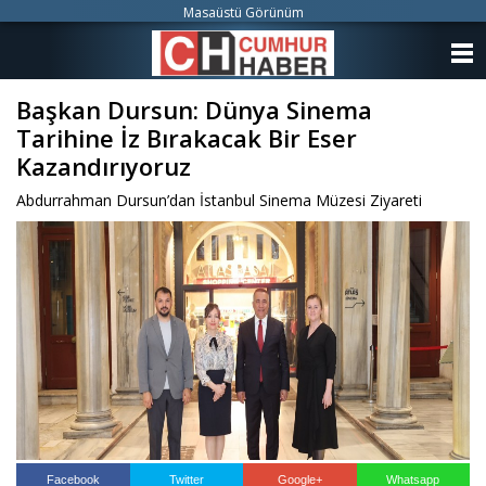
Masaüstü Görünüm
ANASAYFA
Başkan Dursun: Dünya Sinema
KATEGORİLER
Tarihine İz Bırakacak Bir Eser
YAZARLAR
Kazandırıyoruz
Abdurrahman Dursun’dan İstanbul Sinema Müzesi Ziyareti
ANKETLER
FOTO GALERİ
VİDEO GALERİ
KÜNYE
İLETİŞİM
Facebook
Twitter
Google+
Whatsapp